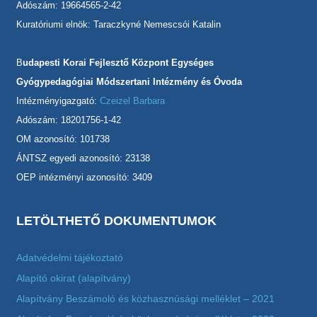
Adószám: 19664565-2-42
Kuratóriumi elnök: Taraczkyné Nemescsói Katalin
B
udapesti Korai Fejlesztő Központ Egységes
Gyógypedagógiai Módszertani Intézmény és Óvoda
Intézményigazgató:
Czeizel Barbara
Adószám: 18201756-1-42
OM azonosító: 101738
ÁNTSZ egyedi azonosító: 23138
OEP intézményi azonosító: 3409
LETÖLTHETŐ DOKUMENTUMOK
Adatvédelmi tájékoztató
Alapító okirat (alapítvány)
Alapítvány Beszámoló és közhasznúsági melléklet – 2021