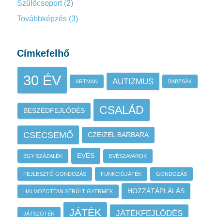
Szülőcsoport
(2)
Továbbképzés
(3)
Címkefelhő
30 ÉV
AUTIZMUS
ARTMAN
BABZSÁK
CSALÁD
BESZÉDFEJLŐDÉS
CSECSEMŐ
CZEIZEL BARBARA
EVÉS
EGY SZÁZALÉK
EVÉSZAVAROK
FEJLESZTŐ GONDOZÁS
FUNKCIÓJÁTÉK
GONDOZÁS
HOZZÁTÁPLÁLÁS
HALMOZOTTAN SÉRÜLT GYERMEK
JÁTÉK
JÁTÉKFEJLŐDÉS
JÁTSZÓTÉR