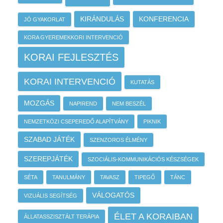
KIRÁNDULÁS
KONFERENCIA
JÓ GYAKORLAT
KORA GYEREMEKKORI INTERVENCIÓ
KORAI FEJLESZTÉS
KORAI INTERVENCIÓ
KUTATÁS
MOZGÁS
NAPIREND
NEM BESZÉL
NEMZETKÖZI CSEPEREDŐ ALAPÍTVÁNY
PIKNIK
SZABAD JÁTÉK
SZENZOROS ÉLMÉNY
SZEREPJÁTÉK
SZOCIÁLIS-KOMMUNIKÁCIÓS KÉSZSÉGEK
SÉTA
TANULMÁNY
TAVASZ
TIPEGŐ
TÁNC
VÁLOGATÓS
VIZUÁLIS SEGÍTSÉG
ÉLET A KORAIBAN
ÁLLATASSZISZTÁLT TERÁPIA