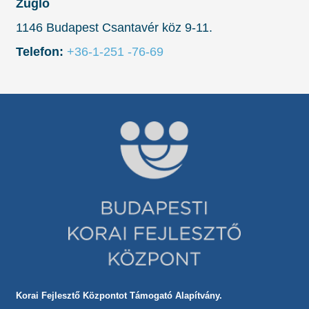
Zugló
1146 Budapest Csantavér köz 9-11.
Telefon:
+36-1-251 -76-69
Korai Fejlesztő Központot Támogató Alapítvány.