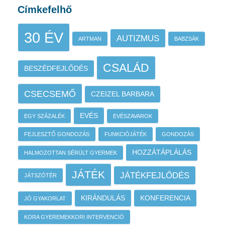
Címkefelhő
30 ÉV
AUTIZMUS
ARTMAN
BABZSÁK
CSALÁD
BESZÉDFEJLŐDÉS
CSECSEMŐ
CZEIZEL BARBARA
EVÉS
EGY SZÁZALÉK
EVÉSZAVAROK
FEJLESZTŐ GONDOZÁS
FUNKCIÓJÁTÉK
GONDOZÁS
HOZZÁTÁPLÁLÁS
HALMOZOTTAN SÉRÜLT GYERMEK
JÁTÉK
JÁTÉKFEJLŐDÉS
JÁTSZÓTÉR
KIRÁNDULÁS
KONFERENCIA
JÓ GYAKORLAT
KORA GYEREMEKKORI INTERVENCIÓ