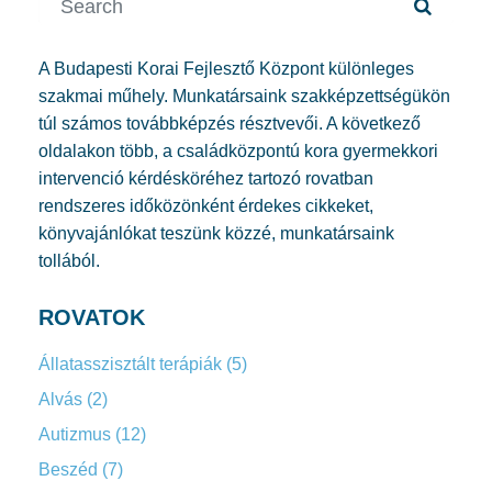
A Budapesti Korai Fejlesztő Központ különleges
szakmai műhely. Munkatársaink szakképzettségükön
túl számos továbbképzés résztvevői. A következő
oldalakon több, a családközpontú kora gyermekkori
intervenció kérdésköréhez tartozó rovatban
rendszeres időközönként érdekes cikkeket,
könyvajánlókat teszünk közzé, munkatársaink
tollából.
ROVATOK
Állatasszisztált terápiák
(5)
Alvás
(2)
Autizmus
(12)
Beszéd
(7)