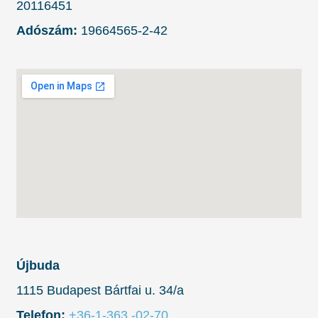
20116451
Adószám:
19664565-2-42
Újbuda
1115 Budapest Bártfai u. 34/a
Telefon:
+36-1-363 -02-70