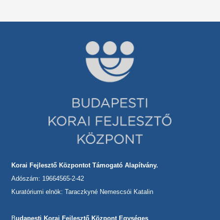
Korai Fejlesztő Központot Támogató Alapítvány.
Adószám: 19664565-2-42
Kuratóriumi elnök: Taraczkyné Nemescsói Katalin
B
udapesti Korai Fejlesztő Központ Egységes