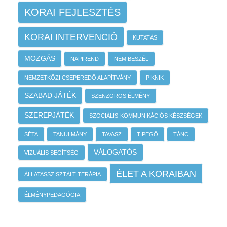
KORAI FEJLESZTÉS
KORAI INTERVENCIÓ
KUTATÁS
MOZGÁS
NAPIREND
NEM BESZÉL
NEMZETKÖZI CSEPEREDŐ ALAPÍTVÁNY
PIKNIK
SZABAD JÁTÉK
SZENZOROS ÉLMÉNY
SZEREPJÁTÉK
SZOCIÁLIS-KOMMUNIKÁCIÓS KÉSZSÉGEK
SÉTA
TANULMÁNY
TAVASZ
TIPEGŐ
TÁNC
VÁLOGATÓS
VIZUÁLIS SEGÍTSÉG
ÉLET A KORAIBAN
ÁLLATASSZISZTÁLT TERÁPIA
ÉLMÉNYPEDAGÓGIA