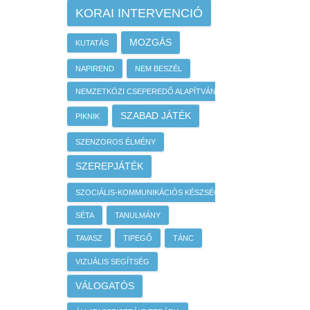
KORAI INTERVENCIÓ
MOZGÁS
KUTATÁS
NAPIREND
NEM BESZÉL
NEMZETKÖZI CSEPEREDŐ ALAPÍTVÁNY
SZABAD JÁTÉK
PIKNIK
SZENZOROS ÉLMÉNY
SZEREPJÁTÉK
SZOCIÁLIS-KOMMUNIKÁCIÓS KÉSZSÉGEK
SÉTA
TANULMÁNY
TAVASZ
TIPEGŐ
TÁNC
VIZUÁLIS SEGÍTSÉG
VÁLOGATÓS