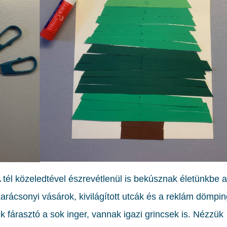
tél közeledtével észrevétlenül is bekúsznak életünkbe a
arácsonyi vásárok, kivilágított utcák és a reklám dömpin
k fárasztó a sok inger, vannak igazi grincsek is. Nézzük