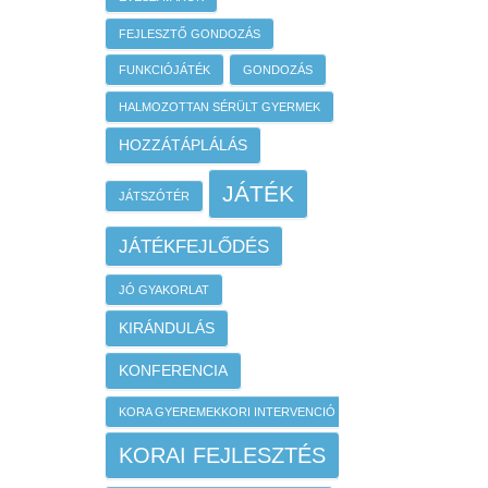
FEJLESZTŐ GONDOZÁS
FUNKCIÓJÁTÉK
GONDOZÁS
HALMOZOTTAN SÉRÜLT GYERMEK
HOZZÁTÁPLÁLÁS
JÁTÉK
JÁTSZÓTÉR
JÁTÉKFEJLŐDÉS
JÓ GYAKORLAT
KIRÁNDULÁS
KONFERENCIA
KORA GYEREMEKKORI INTERVENCIÓ
KORAI FEJLESZTÉS