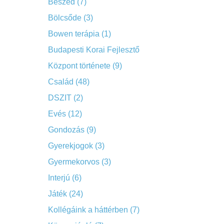
Beszéd
(7)
Bölcsőde
(3)
Bowen terápia
(1)
Budapesti Korai Fejlesztő
Központ története
(9)
Család
(48)
DSZIT
(2)
Evés
(12)
Gondozás
(9)
Gyerekjogok
(3)
Gyermekorvos
(3)
Interjú
(6)
Játék
(24)
Kollégáink a háttérben
(7)