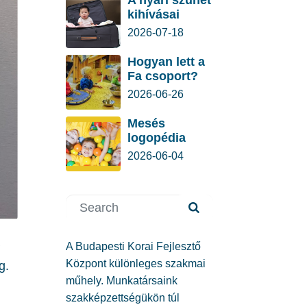
A nyári szünet
kihívásai
2026-07-18
Hogyan lett a
Fa csoport?
2026-06-26
Mesés
logopédia
2026-06-04
A Budapesti Korai Fejlesztő
Központ különleges szakmai
g.
műhely. Munkatársaink
szakképzettségükön túl