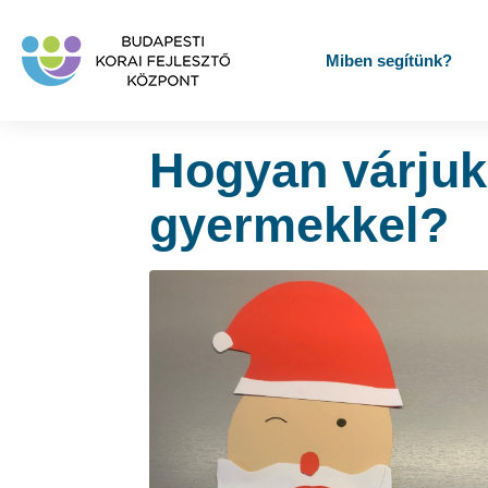
Miben segítünk?
Home
Tag Archives: vizuális segítség
Hogyan várjuk
gyermekkel?