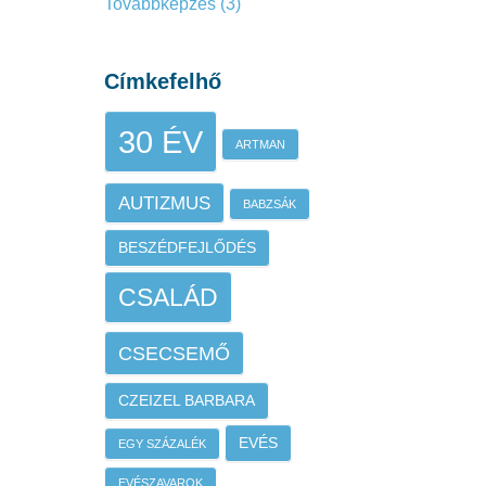
Továbbképzés
(3)
Címkefelhő
30 ÉV
ARTMAN
AUTIZMUS
BABZSÁK
BESZÉDFEJLŐDÉS
CSALÁD
CSECSEMŐ
CZEIZEL BARBARA
EVÉS
EGY SZÁZALÉK
EVÉSZAVAROK