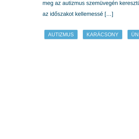
meg az autizmus szemüvegén keresztül
az időszakot kellemessé […]
AUTIZMUS
KARÁCSONY
ÜN