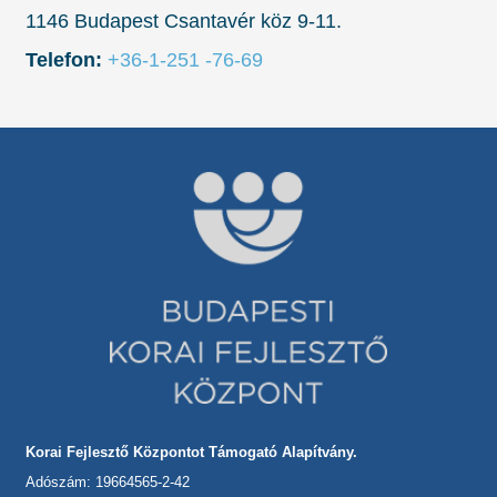
1146 Budapest Csantavér köz 9-11.
Telefon:
+36-1-251 -76-69
Korai Fejlesztő Központot Támogató Alapítvány.
Adószám: 19664565-2-42