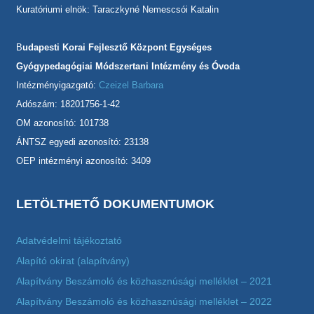
Kuratóriumi elnök: Taraczkyné Nemescsói Katalin
B
udapesti Korai Fejlesztő Központ Egységes
Gyógypedagógiai Módszertani Intézmény és Óvoda
Intézményigazgató:
Czeizel Barbara
Adószám: 18201756-1-42
OM azonosító: 101738
ÁNTSZ egyedi azonosító: 23138
OEP intézményi azonosító: 3409
LETÖLTHETŐ DOKUMENTUMOK
Adatvédelmi tájékoztató
Alapító okirat (alapítvány)
Alapítvány Beszámoló és közhasznúsági melléklet – 2021
Alapítvány Beszámoló és közhasznúsági melléklet – 2022