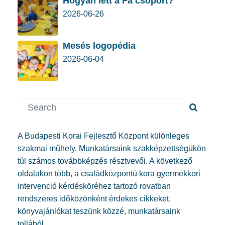
Hogyan lett a Fa csoport?
2026-06-26
Mesés logopédia
2026-06-04
A Budapesti Korai Fejlesztő Központ különleges
szakmai műhely. Munkatársaink szakképzettségükön
túl számos továbbképzés résztvevői. A következő
oldalakon több, a családközpontú kora gyermekkori
intervenció kérdésköréhez tartozó rovatban
rendszeres időközönként érdekes cikkeket,
könyvajánlókat teszünk közzé, munkatársaink
tollából.