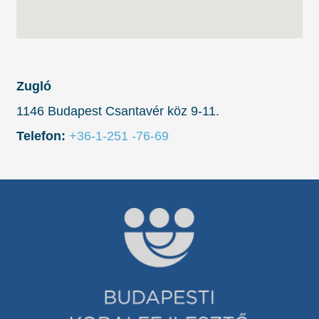
Zugló
1146 Budapest Csantavér köz 9-11.
Telefon:
+36-1-251 -76-69