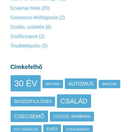
Szakmai hírek
(35)
Szenzoros feldolgozás
(2)
Szülés, születés
(6)
Szülőcsoport
(2)
Továbbképzés
(3)
Címkefelhő
30 ÉV
AUTIZMUS
ARTMAN
BABZSÁK
CSALÁD
BESZÉDFEJLŐDÉS
CSECSEMŐ
CZEIZEL BARBARA
EVÉS
EGY SZÁZALÉK
EVÉSZAVAROK