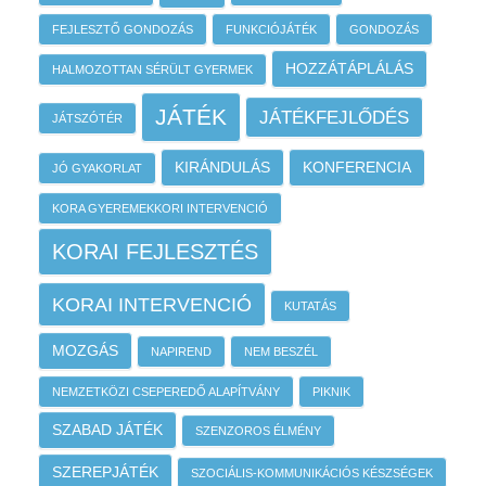
FEJLESZTŐ GONDOZÁS
FUNKCIÓJÁTÉK
GONDOZÁS
HOZZÁTÁPLÁLÁS
HALMOZOTTAN SÉRÜLT GYERMEK
JÁTÉK
JÁTÉKFEJLŐDÉS
JÁTSZÓTÉR
KIRÁNDULÁS
KONFERENCIA
JÓ GYAKORLAT
KORA GYEREMEKKORI INTERVENCIÓ
KORAI FEJLESZTÉS
KORAI INTERVENCIÓ
KUTATÁS
MOZGÁS
NAPIREND
NEM BESZÉL
NEMZETKÖZI CSEPEREDŐ ALAPÍTVÁNY
PIKNIK
SZABAD JÁTÉK
SZENZOROS ÉLMÉNY
SZEREPJÁTÉK
SZOCIÁLIS-KOMMUNIKÁCIÓS KÉSZSÉGEK