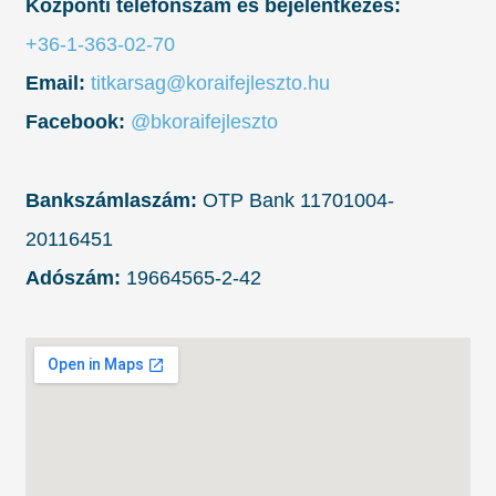
Központi telefonszám és bejelentkezés:
+36-1-363-02-70
Email:
titkarsag@koraifejleszto.hu
Facebook:
@bkoraifejleszto
Bankszámlaszám:
OTP Bank 11701004-
20116451
Adószám:
19664565-2-42