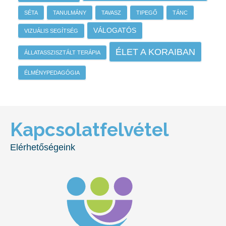
SÉTA
TANULMÁNY
TAVASZ
TIPEGŐ
TÁNC
VÁLOGATÓS
VIZUÁLIS SEGÍTSÉG
ÉLET A KORAIBAN
ÁLLATASSZISZTÁLT TERÁPIA
ÉLMÉNYPEDAGÓGIA
Kapcsolatfelvétel
Elérhetőségeink