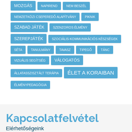
MOZGÁS
NAPIREND
NEM BESZÉL
NEMZETKÖZI CSEPEREDŐ ALAPÍTVÁNY
PIKNIK
SZABAD JÁTÉK
SZENZOROS ÉLMÉNY
SZEREPJÁTÉK
SZOCIÁLIS-KOMMUNIKÁCIÓS KÉSZSÉGEK
SÉTA
TANULMÁNY
TAVASZ
TIPEGŐ
TÁNC
VÁLOGATÓS
VIZUÁLIS SEGÍTSÉG
ÉLET A KORAIBAN
ÁLLATASSZISZTÁLT TERÁPIA
ÉLMÉNYPEDAGÓGIA
Kapcsolatfelvétel
Elérhetőségeink