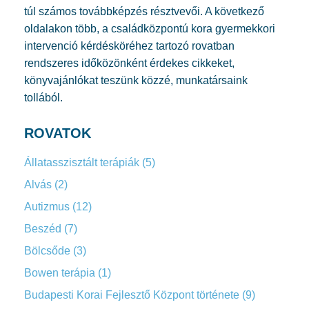
túl számos továbbképzés résztvevői. A következő
oldalakon több, a családközpontú kora gyermekkori
intervenció kérdésköréhez tartozó rovatban
rendszeres időközönként érdekes cikkeket,
könyvajánlókat teszünk közzé, munkatársaink
tollából.
ROVATOK
Állatasszisztált terápiák
(5)
Alvás
(2)
Autizmus
(12)
Beszéd
(7)
Bölcsőde
(3)
Bowen terápia
(1)
Budapesti Korai Fejlesztő Központ története
(9)