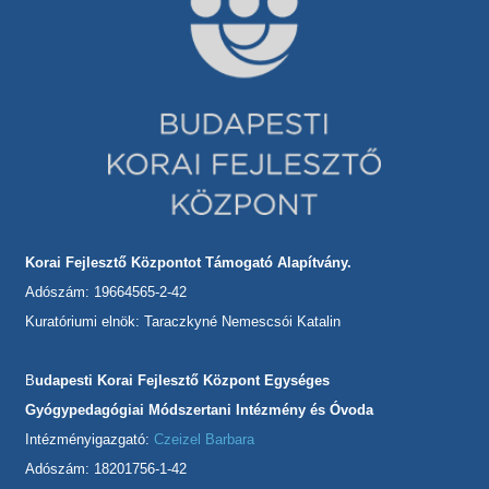
Korai Fejlesztő Központot Támogató Alapítvány.
Adószám: 19664565-2-42
Kuratóriumi elnök: Taraczkyné Nemescsói Katalin
B
udapesti Korai Fejlesztő Központ Egységes
Gyógypedagógiai Módszertani Intézmény és Óvoda
Intézményigazgató:
Czeizel Barbara
Adószám: 18201756-1-42