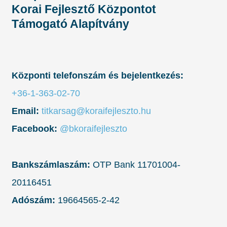
Korai Fejlesztő Központot
Támogató Alapítvány
Központi telefonszám és bejelentkezés:
+36-1-363-02-70
Email:
titkarsag@koraifejleszto.hu
Facebook:
@bkoraifejleszto
Bankszámlaszám:
OTP Bank 11701004-
20116451
Adószám:
19664565-2-42