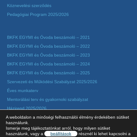
Köznevelési szerződés
Pedagógiai Program 2025/2026
BKFK EGYMI és Óvoda beszámoló – 2021
BKFK EGYMI és Óvoda beszámoló – 2022
BKFK EGYMI és Óvoda beszámoló – 2023
BKFK EGYMI és Óvoda beszámoló – 2024
BKFK EGYMI és Óvoda beszámoló – 2025
Szervezeti és Működési Szabályzat 2025/2026
Éves munkaterv
Mentorálási terv és gyakornoki szabályzat
Házirend 2025/2026
A weboldalon a minőségi felhasználói élmény érdekében sütiket
Adatkezelési tájékoztató szerződésekkel kapcsolatos
használunk.
adatkezeléshez
Ismerje meg tájékoztatónkat arról, hogy milyen sütiket
használunk, vagy a
beállítások
résznél ki lehet kapcsolni a
Képzések értékelése 2025-2026