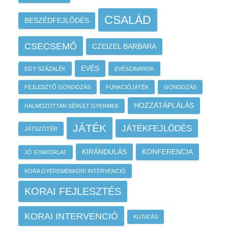
CSALÁD
BESZÉDFEJLŐDÉS
CSECSEMŐ
CZEIZEL BARBARA
EVÉS
EGY SZÁZALÉK
EVÉSZAVAROK
FEJLESZTŐ GONDOZÁS
FUNKCIÓJÁTÉK
GONDOZÁS
HOZZÁTÁPLÁLÁS
HALMOZOTTAN SÉRÜLT GYERMEK
JÁTÉK
JÁTÉKFEJLŐDÉS
JÁTSZÓTÉR
KIRÁNDULÁS
KONFERENCIA
JÓ GYAKORLAT
KORA GYEREMEKKORI INTERVENCIÓ
KORAI FEJLESZTÉS
KORAI INTERVENCIÓ
KUTATÁS