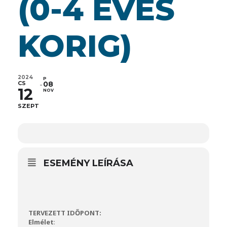
(0-4 ÉVES
KORIG)
2024
P
CS
08
12
NOV
SZEPT
ESEMÉNY LEÍRÁSA
TERVEZETT IDŐPONT:
Elmélet
: