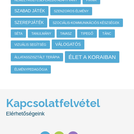
NEMZETKÖZI CSEPEREDŐ ALAPÍTVÁNY
PIKNIK
SZABAD JÁTÉK
SZENZOROS ÉLMÉNY
SZEREPJÁTÉK
SZOCIÁLIS-KOMMUNIKÁCIÓS KÉSZSÉGEK
SÉTA
TANULMÁNY
TAVASZ
TIPEGŐ
TÁNC
VÁLOGATÓS
VIZUÁLIS SEGÍTSÉG
ÉLET A KORAIBAN
ÁLLATASSZISZTÁLT TERÁPIA
ÉLMÉNYPEDAGÓGIA
Kapcsolatfelvétel
Elérhetőségeink