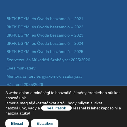
BKFK EGYMI és Óvoda beszámoló – 2021
BKFK EGYMI és Óvoda beszámoló – 2022
BKFK EGYMI és Óvoda beszámoló – 2023
BKFK EGYMI és Óvoda beszámoló – 2024
BKFK EGYMI és Óvoda beszámoló – 2025
Szervezeti és Működési Szabályzat 2025/2026
Éves munkaterv
Mentorálási terv és gyakornoki szabályzat
Házirend 2025/2026
Adatkezelési tájékoztató szerződésekkel kapcsolatos
A weboldalon a minőségi felhasználói élmény érdekében sütiket
használunk.
adatkezeléshez
Ismerje meg tájékoztatónkat arról, hogy milyen sütiket
használunk, vagy a
beállítások
résznél ki lehet kapcsolni a
Képzések értékelése 2025-2026
használatukat.
Elfogad
Elutasítom