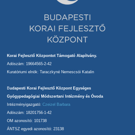
Korai Fejlesztő Központot Támogató Alapítvány.
Adószám: 19664565-2-42
Kuratóriumi elnök: Taraczkyné Nemescsói Katalin
B
udapesti Korai Fejlesztő Központ Egységes
Gyógypedagógiai Módszertani Intézmény és Óvoda
Intézményigazgató:
Czeizel Barbara
Adószám: 18201756-1-42
OM azonosító: 101738
ÁNTSZ egyedi azonosító: 23138