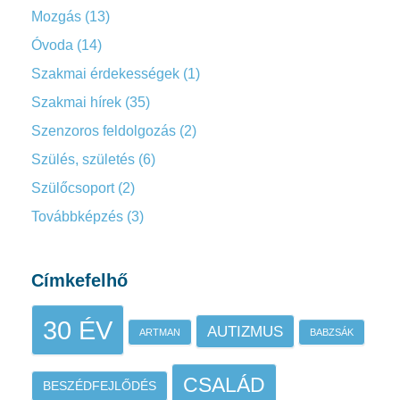
Mozgás
(13)
Óvoda
(14)
Szakmai érdekességek
(1)
Szakmai hírek
(35)
Szenzoros feldolgozás
(2)
Szülés, születés
(6)
Szülőcsoport
(2)
Továbbképzés
(3)
Címkefelhő
30 ÉV
AUTIZMUS
ARTMAN
BABZSÁK
CSALÁD
BESZÉDFEJLŐDÉS