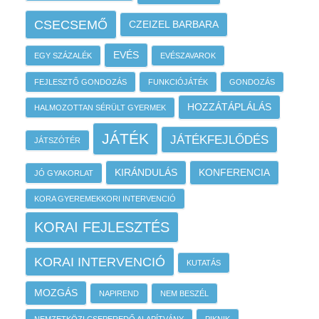
CSECSEMŐ
CZEIZEL BARBARA
EVÉS
EGY SZÁZALÉK
EVÉSZAVAROK
FEJLESZTŐ GONDOZÁS
FUNKCIÓJÁTÉK
GONDOZÁS
HOZZÁTÁPLÁLÁS
HALMOZOTTAN SÉRÜLT GYERMEK
JÁTÉK
JÁTÉKFEJLŐDÉS
JÁTSZÓTÉR
KIRÁNDULÁS
KONFERENCIA
JÓ GYAKORLAT
KORA GYEREMEKKORI INTERVENCIÓ
KORAI FEJLESZTÉS
KORAI INTERVENCIÓ
KUTATÁS
MOZGÁS
NAPIREND
NEM BESZÉL