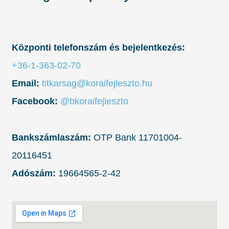
Központi telefonszám és bejelentkezés:
+36-1-363-02-70
Email:
titkarsag@koraifejleszto.hu
Facebook:
@bkoraifejleszto
Bankszámlaszám:
OTP Bank 11701004-
20116451
Adószám:
19664565-2-42