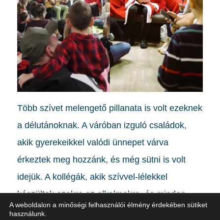
Több szívet melengető pillanata is volt ezeknek
a délutánoknak. A váróban izguló családok,
akik gyerekeikkel valódi ünnepet várva
érkeztek meg hozzánk, és még sütni is volt
idejük. A kollégák, akik szívvel-lélekkel
készültek ezekre az alkalmakra, és minden
A weboldalon a minőségi felhasználói élmény érdekében sütiket
erejüket mozgósítva meséltek, játszottak,
használunk.