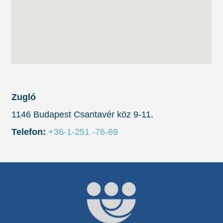
Zugló
1146 Budapest Csantavér köz 9-11.
Telefon:
+36-1-251 -76-69