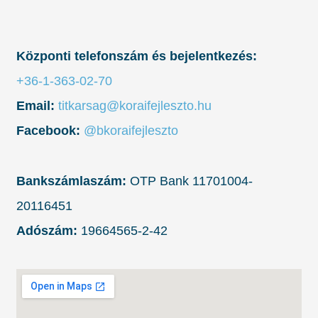
Központi telefonszám és bejelentkezés:
+36-1-363-02-70
Email:
titkarsag@koraifejleszto.hu
Facebook:
@bkoraifejleszto
Bankszámlaszám:
OTP Bank 11701004-
20116451
Adószám:
19664565-2-42