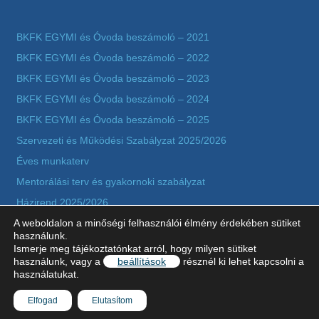
BKFK EGYMI és Óvoda beszámoló – 2021
BKFK EGYMI és Óvoda beszámoló – 2022
BKFK EGYMI és Óvoda beszámoló – 2023
BKFK EGYMI és Óvoda beszámoló – 2024
BKFK EGYMI és Óvoda beszámoló – 2025
Szervezeti és Működési Szabályzat 2025/2026
Éves munkaterv
Mentorálási terv és gyakornoki szabályzat
Házirend 2025/2026
Adatkezelési tájékoztató szerződésekkel kapcsolatos
A weboldalon a minőségi felhasználói élmény érdekében sütiket
használunk.
adatkezeléshez
Ismerje meg tájékoztatónkat arról, hogy milyen sütiket
használunk, vagy a
beállítások
résznél ki lehet kapcsolni a
Képzések értékelése 2025-2026
használatukat.
Elfogad
Elutasítom