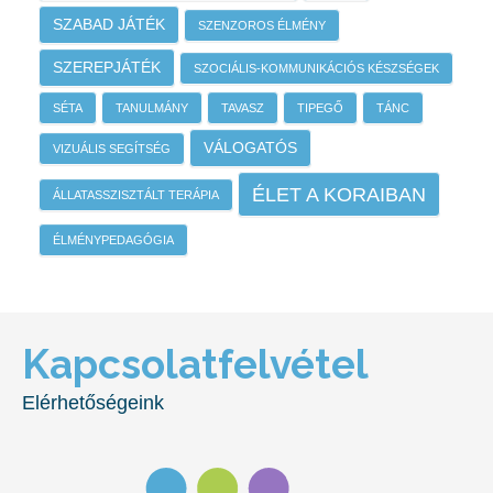
SZABAD JÁTÉK
SZENZOROS ÉLMÉNY
SZEREPJÁTÉK
SZOCIÁLIS-KOMMUNIKÁCIÓS KÉSZSÉGEK
SÉTA
TANULMÁNY
TAVASZ
TIPEGŐ
TÁNC
VÁLOGATÓS
VIZUÁLIS SEGÍTSÉG
ÉLET A KORAIBAN
ÁLLATASSZISZTÁLT TERÁPIA
ÉLMÉNYPEDAGÓGIA
Kapcsolatfelvétel
Elérhetőségeink