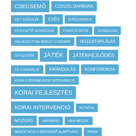
CSECSEMŐ
CZEIZEL BARBARA
EVÉS
EGY SZÁZALÉK
EVÉSZAVAROK
FEJLESZTŐ GONDOZÁS
FUNKCIÓJÁTÉK
GONDOZÁS
HOZZÁTÁPLÁLÁS
HALMOZOTTAN SÉRÜLT GYERMEK
JÁTÉK
JÁTÉKFEJLŐDÉS
JÁTSZÓTÉR
KIRÁNDULÁS
KONFERENCIA
JÓ GYAKORLAT
KORA GYEREMEKKORI INTERVENCIÓ
KORAI FEJLESZTÉS
KORAI INTERVENCIÓ
KUTATÁS
MOZGÁS
NAPIREND
NEM BESZÉL
NEMZETKÖZI CSEPEREDŐ ALAPÍTVÁNY
PIKNIK