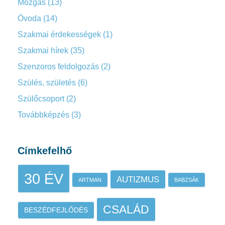
Mozgás
(13)
Óvoda
(14)
Szakmai érdekességek
(1)
Szakmai hírek
(35)
Szenzoros feldolgozás
(2)
Szülés, születés
(6)
Szülőcsoport
(2)
Továbbképzés
(3)
Címkefelhő
30 ÉV
AUTIZMUS
ARTMAN
BABZSÁK
CSALÁD
BESZÉDFEJLŐDÉS