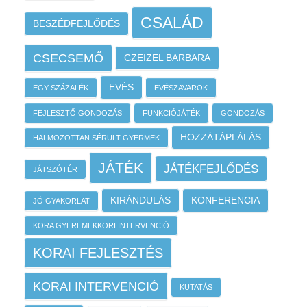
CSALÁD
BESZÉDFEJLŐDÉS
CSECSEMŐ
CZEIZEL BARBARA
EVÉS
EGY SZÁZALÉK
EVÉSZAVAROK
FEJLESZTŐ GONDOZÁS
FUNKCIÓJÁTÉK
GONDOZÁS
HOZZÁTÁPLÁLÁS
HALMOZOTTAN SÉRÜLT GYERMEK
JÁTÉK
JÁTÉKFEJLŐDÉS
JÁTSZÓTÉR
KIRÁNDULÁS
KONFERENCIA
JÓ GYAKORLAT
KORA GYEREMEKKORI INTERVENCIÓ
KORAI FEJLESZTÉS
KORAI INTERVENCIÓ
KUTATÁS