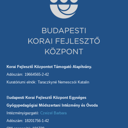
Korai Fejlesztő Központot Támogató Alapítvány.
Adószám: 19664565-2-42
Kuratóriumi elnök: Taraczkyné Nemescsói Katalin
B
udapesti Korai Fejlesztő Központ Egységes
Gyógypedagógiai Módszertani Intézmény és Óvoda
Intézményigazgató:
Czeizel Barbara
Adószám: 18201756-1-42