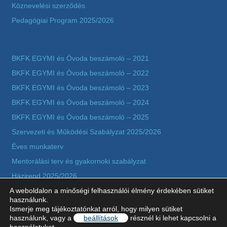
Köznevelési szerződés
Pedagógiai Program 2025/2026
BKFK EGYMI és Óvoda beszámoló – 2021
BKFK EGYMI és Óvoda beszámoló – 2022
BKFK EGYMI és Óvoda beszámoló – 2023
BKFK EGYMI és Óvoda beszámoló – 2024
BKFK EGYMI és Óvoda beszámoló – 2025
Szervezeti és Működési Szabályzat 2025/2026
Éves munkaterv
Mentorálási terv és gyakornoki szabályzat
Házirend 2025/2026
A weboldalon a minőségi felhasználói élmény érdekében sütiket
Adatkezelési tájékoztató szerződésekkel kapcsolatos
használunk.
adatkezeléshez
Ismerje meg tájékoztatónkat arról, hogy milyen sütiket
használunk, vagy a
beállítások
résznél ki lehet kapcsolni a
Képzések értékelése 2025-2026