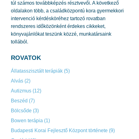
túl számos továbbképzés résztvevői. A következő
oldalakon több, a családközpontú kora gyermekkori
intervenció kérdésköréhez tartozó rovatban
rendszeres időközönként érdekes cikkeket,
könyvajánlókat teszünk közzé, munkatársaink
tollából.
ROVATOK
Állatasszisztált terápiák
(5)
Alvás
(2)
Autizmus
(12)
Beszéd
(7)
Bölcsőde
(3)
Bowen terápia
(1)
Budapesti Korai Fejlesztő Központ története
(9)