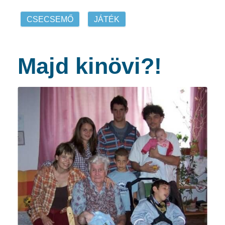
CSECSEMŐ
JÁTÉK
Majd kinövi?!