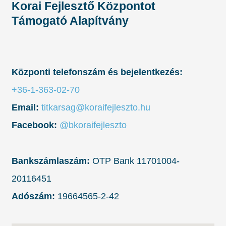
Korai Fejlesztő Központot
Támogató Alapítvány
Központi telefonszám és bejelentkezés:
+36-1-363-02-70
Email:
titkarsag@koraifejleszto.hu
Facebook:
@bkoraifejleszto
Bankszámlaszám:
OTP Bank 11701004-
20116451
Adószám:
19664565-2-42