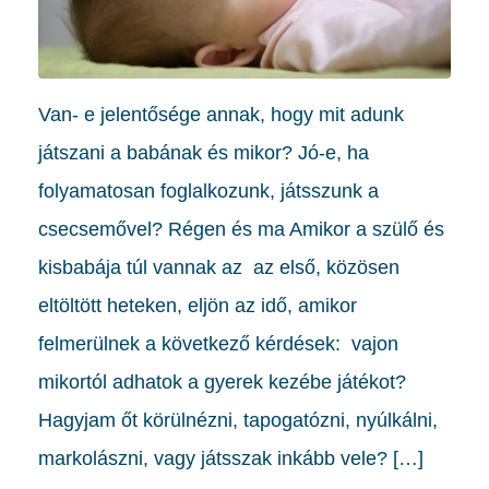
Van- e jelentősége annak, hogy mit adunk
játszani a babának és mikor? Jó-e, ha
folyamatosan foglalkozunk, játsszunk a
csecsemővel? Régen és ma Amikor a szülő és
kisbabája túl vannak az az első, közösen
eltöltött heteken, eljön az idő, amikor
felmerülnek a következő kérdések: vajon
mikortól adhatok a gyerek kezébe játékot?
Hagyjam őt körülnézni, tapogatózni, nyúlkálni,
markolászni, vagy játsszak inkább vele? […]