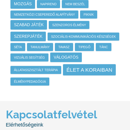
MOZGÁS
NAPIREND
NEM BESZÉL
NEMZETKÖZI CSEPEREDŐ ALAPÍTVÁNY
PIKNIK
SZABAD JÁTÉK
SZENZOROS ÉLMÉNY
SZEREPJÁTÉK
SZOCIÁLIS-KOMMUNIKÁCIÓS KÉSZSÉGEK
SÉTA
TANULMÁNY
TAVASZ
TIPEGŐ
TÁNC
VÁLOGATÓS
VIZUÁLIS SEGÍTSÉG
ÉLET A KORAIBAN
ÁLLATASSZISZTÁLT TERÁPIA
ÉLMÉNYPEDAGÓGIA
Kapcsolatfelvétel
Elérhetőségeink