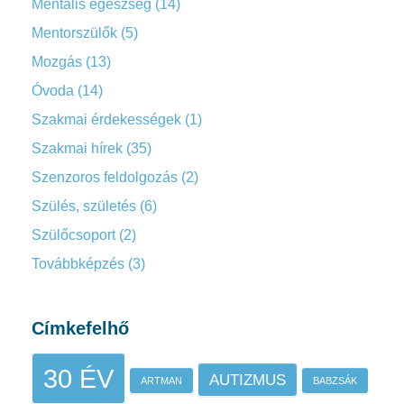
Mentális egészség
(14)
Mentorszülők
(5)
Mozgás
(13)
Óvoda
(14)
Szakmai érdekességek
(1)
Szakmai hírek
(35)
Szenzoros feldolgozás
(2)
Szülés, születés
(6)
Szülőcsoport
(2)
Továbbképzés
(3)
Címkefelhő
30 ÉV
AUTIZMUS
ARTMAN
BABZSÁK