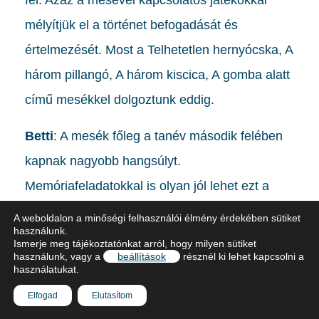
fel. Azaz a mesével kapcsolatos játékokkal
mélyítjük el a történet befogadását és
értelmezését. Most a Telhetetlen hernyócska, A
három pillangó, A három kiscica, A gomba alatt
című mesékkel dolgoztunk eddig.
Betti
: A mesék főleg a tanév második felében
kapnak nagyobb hangsúlyt.
Memóriafeladatokkal is olyan jól lehet ezt a
feldolgozást segíteni. Öt gyerek jár a
A weboldalon a minőségi felhasználói élmény érdekében sütiket
használunk.
csoportba, és most már a szüleik nélkül jönnek
Ismerje meg tájékoztatónkat arról, hogy milyen sütiket
használunk, vagy a
beállítások
résznél ki lehet kapcsolni a
be, hiszen mindannyian óvodába mennek
használatukat.
szeptembertől.
Elfogad
Elutasítom