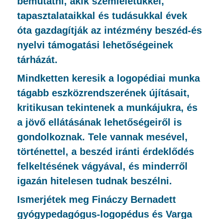
bemutatni, akik szemléletükkel,
tapasztalataikkal és tudásukkal évek
óta gazdagítják az intézmény beszéd-és
nyelvi támogatási lehetőségeinek
tárházát.
Mindketten keresik a logopédiai munka
tágabb eszközrendszerének újításait,
kritikusan tekintenek a munkájukra, és
a jövő ellátásának lehetőségeiről is
gondolkoznak. Tele vannak mesével,
történettel, a beszéd iránti érdeklődés
felkeltésének vágyával, és minderről
igazán hitelesen tudnak beszélni.
Ismerjétek meg Fináczy Bernadett
gyógypedagógus-logopédus és Varga