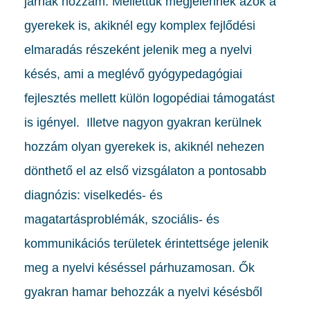
járnak hozzám. Mellettük megjelennek azok a
gyerekek is, akiknél egy komplex fejlődési
elmaradás részeként jelenik meg a nyelvi
késés, ami a meglévő gyógypedagógiai
fejlesztés mellett külön logopédiai támogatást
is igényel. Illetve nagyon gyakran kerülnek
hozzám olyan gyerekek is, akiknél nehezen
dönthető el az első vizsgálaton a pontosabb
diagnózis: viselkedés- és
magatartásproblémák, szociális- és
kommunikációs területek érintettsége jelenik
meg a nyelvi késéssel párhuzamosan. Ők
gyakran hamar behozzák a nyelvi késésből