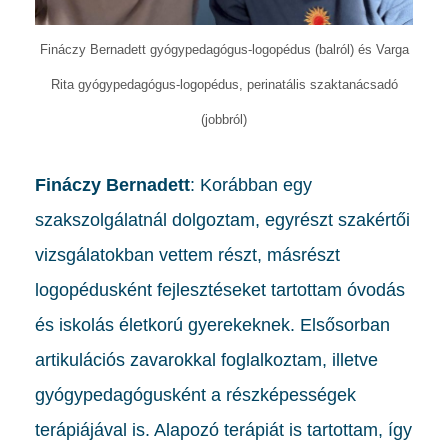
Fináczy Bernadett gyógypedagógus-logopédus (balról) és Varga
Rita gyógypedagógus-logopédus, perinatális szaktanácsadó
(jobbról)
Fináczy Bernadett
: Korábban egy
szakszolgálatnál dolgoztam, egyrészt szakértői
vizsgálatokban vettem részt, másrészt
logopédusként fejlesztéseket tartottam óvodás
és iskolás életkorú gyerekeknek. Elsősorban
artikulációs zavarokkal foglalkoztam, illetve
gyógypedagógusként a részképességek
terápiájával is. Alapozó terápiát is tartottam, így