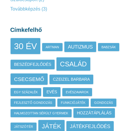
Továbbképzés
(3)
Címkefelhő
30 ÉV
AUTIZMUS
ARTMAN
BABZSÁK
CSALÁD
BESZÉDFEJLŐDÉS
CSECSEMŐ
CZEIZEL BARBARA
EVÉS
EGY SZÁZALÉK
EVÉSZAVAROK
FEJLESZTŐ GONDOZÁS
FUNKCIÓJÁTÉK
GONDOZÁS
HOZZÁTÁPLÁLÁS
HALMOZOTTAN SÉRÜLT GYERMEK
JÁTÉK
JÁTÉKFEJLŐDÉS
JÁTSZÓTÉR