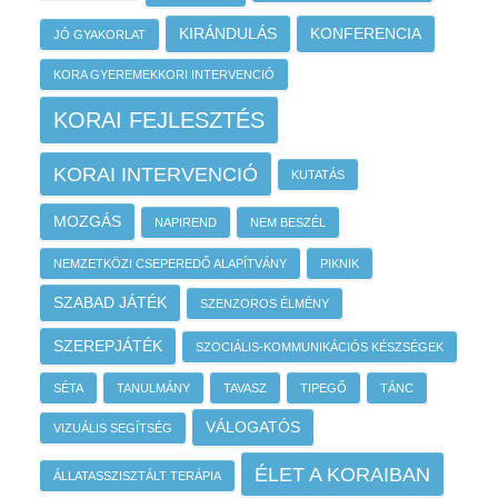
KIRÁNDULÁS
KONFERENCIA
JÓ GYAKORLAT
KORA GYEREMEKKORI INTERVENCIÓ
KORAI FEJLESZTÉS
KORAI INTERVENCIÓ
KUTATÁS
MOZGÁS
NAPIREND
NEM BESZÉL
NEMZETKÖZI CSEPEREDŐ ALAPÍTVÁNY
PIKNIK
SZABAD JÁTÉK
SZENZOROS ÉLMÉNY
SZEREPJÁTÉK
SZOCIÁLIS-KOMMUNIKÁCIÓS KÉSZSÉGEK
SÉTA
TANULMÁNY
TAVASZ
TIPEGŐ
TÁNC
VÁLOGATÓS
VIZUÁLIS SEGÍTSÉG
ÉLET A KORAIBAN
ÁLLATASSZISZTÁLT TERÁPIA