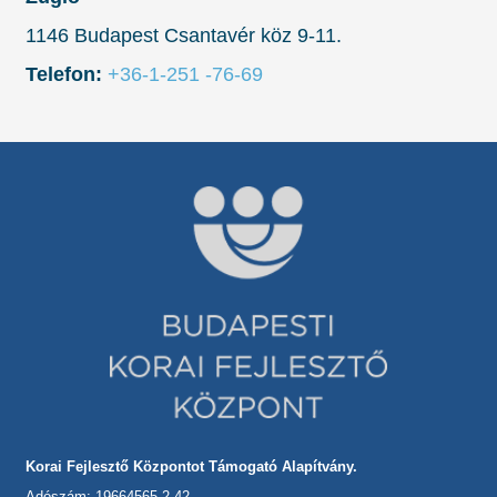
1146 Budapest Csantavér köz 9-11.
Telefon:
+36-1-251 -76-69
Korai Fejlesztő Központot Támogató Alapítvány.
Adószám: 19664565-2-42