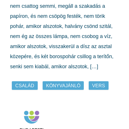
nem csattog semmi, megáll a szakadás a
papíron, és nem csöpög festék, nem törik
pohár, amikor alszotok, halvány csönd szitál,
nem ég az összes lámpa, nem csobog a víz,
amikor alszotok, visszakerül a dísz az asztal
közepére, és két borospohár csillog a terítőn,
senki sem kiabál, amikor alszotok, […]
CSALÁD
KÖNYVAJÁNLÓ
VERS