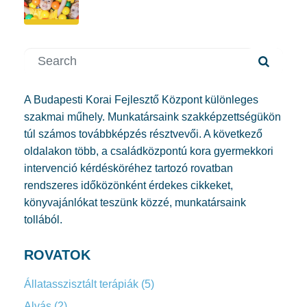
A Budapesti Korai Fejlesztő Központ különleges
szakmai műhely. Munkatársaink szakképzettségükön
túl számos továbbképzés résztvevői. A következő
oldalakon több, a családközpontú kora gyermekkori
intervenció kérdésköréhez tartozó rovatban
rendszeres időközönként érdekes cikkeket,
könyvajánlókat teszünk közzé, munkatársaink
tollából.
ROVATOK
Állatasszisztált terápiák
(5)
Alvás
(2)