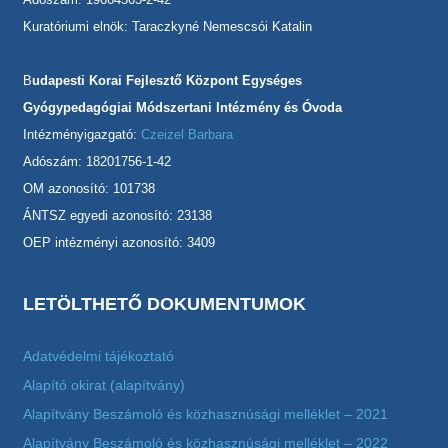
Kuratóriumi elnök: Taraczkyné Nemescsói Katalin
B
udapesti Korai Fejlesztő Központ Egységes
Gyógypedagógiai Módszertani Intézmény és Óvoda
Intézményigazgató:
Czeizel Barbara
Adószám: 18201756-1-42
OM azonosító: 101738
ÁNTSZ egyedi azonosító: 23138
OEP intézményi azonosító: 3409
LETÖLTHETŐ DOKUMENTUMOK
Adatvédelmi tájékoztató
Alapító okirat (alapítvány)
Alapítvány Beszámoló és közhasznúsági melléklet – 2021
Alapítvány Beszámoló és közhasznúsági melléklet – 2022